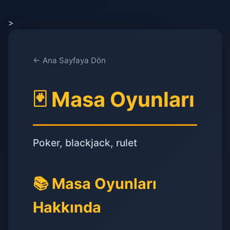
>
← Ana Sayfaya Dön
🃏 Masa Oyunları
Poker, blackjack, rulet
📚 Masa Oyunları
Hakkında