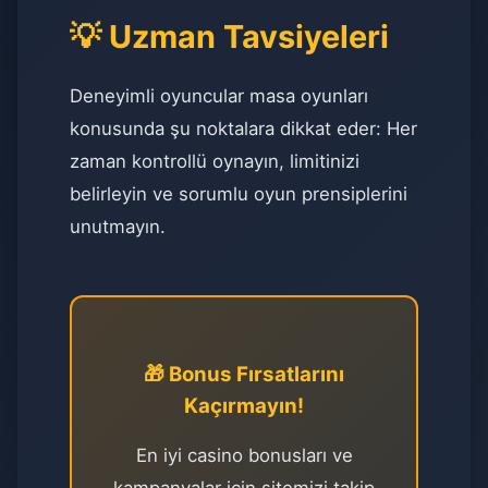
💡 Uzman Tavsiyeleri
Deneyimli oyuncular masa oyunları
konusunda şu noktalara dikkat eder: Her
zaman kontrollü oynayın, limitinizi
belirleyin ve sorumlu oyun prensiplerini
unutmayın.
🎁 Bonus Fırsatlarını
Kaçırmayın!
En iyi casino bonusları ve