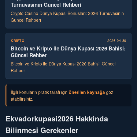
Turnuvasının Güncel Rehberi
Crypto Casino Dünya Kupası Bonusları: 2026 Turnuvasının
Güncel Rehberi
2026-04-30
KRIPTO
Bitcoin ve Kripto ile Dünya Kupası 2026 Bahisi:
Güncel Rehber
Bitcoin ve Kripto ile Dünya Kupası 2026 Bahisi: Güncel
Rehber
İlgili konuların pratik tarafı için
önerilen kaynağa
göz
atabilirsiniz.
Ekvadorkupasi2026 Hakkinda
Bilinmesi Gerekenler