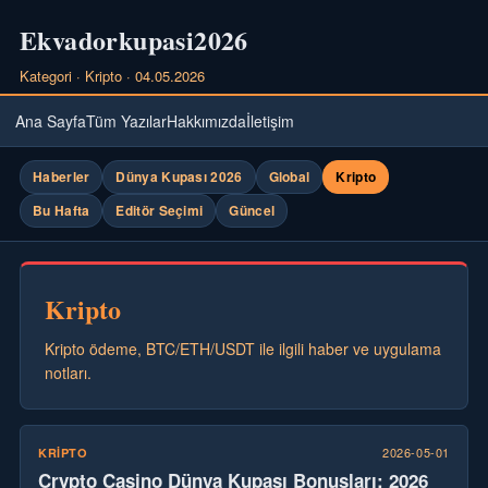
Ekvadorkupasi2026
Kategori · Kripto · 04.05.2026
Ana Sayfa
Tüm Yazılar
Hakkımızda
İletişim
Haberler
Dünya Kupası 2026
Global
Kripto
Bu Hafta
Editör Seçimi
Güncel
Kripto
Kripto ödeme, BTC/ETH/USDT ile ilgili haber ve uygulama
notları.
2026-05-01
KRIPTO
Crypto Casino Dünya Kupası Bonusları: 2026