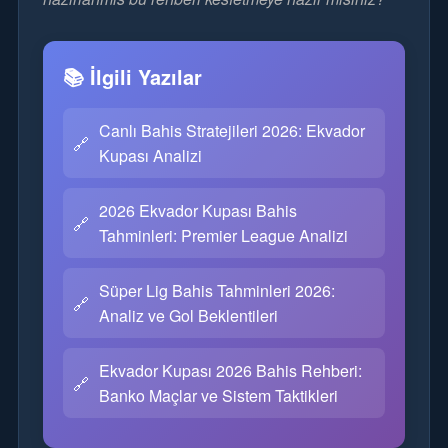
📚 İlgili Yazılar
Canlı Bahis Stratejileri 2026: Ekvador
🔗
Kupası Analizi
2026 Ekvador Kupası Bahis
🔗
Tahminleri: Premier League Analizi
Süper Lig Bahis Tahminleri 2026:
🔗
Analiz ve Gol Beklentileri
Ekvador Kupası 2026 Bahis Rehberi:
🔗
Banko Maçlar ve Sistem Taktikleri