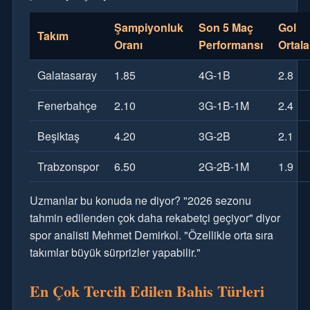
Şampiyonluk
Son 5 Maç
Gol
Takım
Oranı
Performansı
Ortal
Galatasaray
1.85
4G-1B
2.8
Fenerbahçe
2.10
3G-1B-1M
2.4
Beşiktaş
4.20
3G-2B
2.1
Trabzonspor
6.50
2G-2B-1M
1.9
Uzmanlar bu konuda ne diyor? "2026 sezonu
tahmin edilenden çok daha rekabetçi geçiyor" diyor
spor analisti Mehmet Demirkol. "Özellikle orta sıra
takımlar büyük sürprizler yapabilir."
En Çok Tercih Edilen Bahis Türleri