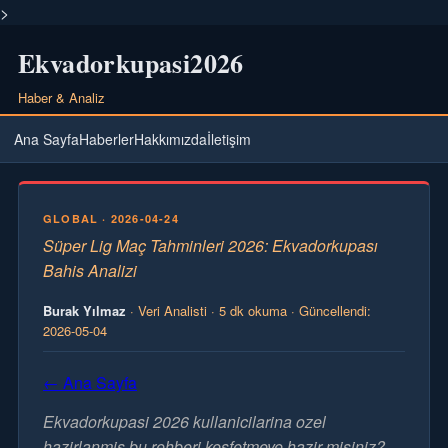
>
Ekvadorkupasi2026
Haber & Analiz
Ana Sayfa
Haberler
Hakkımızda
İletişim
GLOBAL · 2026-04-24
Süper Lig Maç Tahminleri 2026: Ekvadorkupası
Bahis Analizi
Burak Yılmaz
· Veri Analisti · 5 dk okuma · Güncellendi:
2026-05-04
← Ana Sayfa
Ekvadorkupasi 2026 kullanicilarina ozel
hazirlanmis bu rehberi kesfetmeye hazir misiniz?