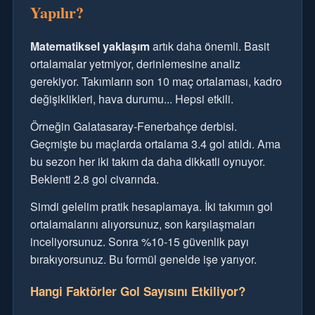
Yapılır?
Matematiksel yaklaşım
artık daha önemli. Basit
ortalamalar yetmiyor, derinlemesine analiz
gerekiyor. Takımların son 10 maç ortalaması, kadro
değişiklikleri, hava durumu... Hepsi etkili.
Örneğin Galatasaray-Fenerbahçe derbisi.
Geçmişte bu maçlarda ortalama 3.4 gol atıldı. Ama
bu sezon her iki takım da daha dikkatli oynuyor.
Beklenti 2.8 gol civarında.
Simdi gelelim pratik hesaplamaya. İki takımın gol
ortalamalarını alıyorsunuz, son karşılaşmaları
inceliyorsunuz. Sonra %10-15 güvenlik payı
bırakıyorsunuz. Bu formül genelde işe yarıyor.
Hangi Faktörler Gol Sayısını Etkiliyor?