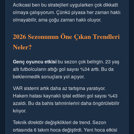
Acikcasi ben bu stratejileri uygularken çok dikkatli
olmaya çalışıyorum. Çünkü piyasa her zaman haklı
olmayabilir, ama çoğu zaman haklı oluyor.
2026 Sezonunun Öne Çıkan Trendleri
Neler?
Genç oyuncu etkisi
bu sezon çok belirgin. 23 yaş
altı futbolcuların attığı gol sayısı %34 arttı. Bu da
beklenmedik sonuçlara yol açıyor.
VAR sistemi artık daha az tartışma yaratıyor.
Hakem hatası kaynaklı iptal edilen gol sayısı %43
azaldı. Bu da bahis tahminlerini daha öngörülebilir
kılıyor.
Teknik direktör değişiklikleri de trend. Sezon
ortasında 6 takım hoca değiştirdi. Yeni hoca etkisi