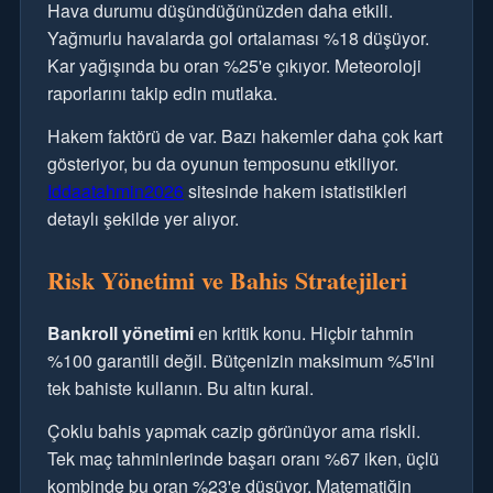
Hava durumu düşündüğünüzden daha etkili.
Yağmurlu havalarda gol ortalaması %18 düşüyor.
Kar yağışında bu oran %25'e çıkıyor. Meteoroloji
raporlarını takip edin mutlaka.
Hakem faktörü de var. Bazı hakemler daha çok kart
gösteriyor, bu da oyunun temposunu etkiliyor.
Iddaatahmin2026
sitesinde hakem istatistikleri
detaylı şekilde yer alıyor.
Risk Yönetimi ve Bahis Stratejileri
Bankroll yönetimi
en kritik konu. Hiçbir tahmin
%100 garantili değil. Bütçenizin maksimum %5'ini
tek bahiste kullanın. Bu altın kural.
Çoklu bahis yapmak cazip görünüyor ama riskli.
Tek maç tahminlerinde başarı oranı %67 iken, üçlü
kombinde bu oran %23'e düşüyor. Matematiğin