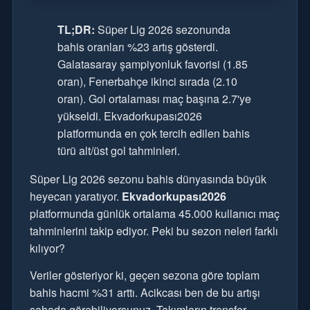
TL;DR:
Süper Lig 2026 sezonunda
bahis oranları %23 artış gösterdi.
Galatasaray şampiyonluk favorisi (1.85
oran), Fenerbahçe ikinci sırada (2.10
oran). Gol ortalaması maç başına 2.7'ye
yükseldi. Ekvadorkupası2026
platformunda en çok tercih edilen bahis
türü alt/üst gol tahminleri.
Süper Lig 2026 sezonu bahis dünyasında büyük
heyecan yaratıyor.
Ekvadorkupası2026
platformunda günlük ortalama 45.000 kullanıcı maç
tahminlerini takip ediyor. Peki bu sezon neleri farklı
kılıyor?
Veriler gösteriyor ki, geçen sezona göre toplam
bahis hacmi %31 arttı. Acikcası ben de bu artışı
sahada görebiliyorsunuz. Takımların transfer