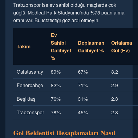
Trabzonspor ise ev sahibi olduğu maçlarda çok
güçlü. Medical Park Stadyumu'nda %78 puan alma
oranı var. Bu istatistiği göz ardı etmeyin.
Ev
Sahibi
Deplasman
Ortalama
Takım
Galibiyet
Galibiyet %
Gol (Ev)
%
Galatasaray
89%
67%
3.2
Fenerbahçe
82%
71%
2.9
Beşiktaş
76%
31%
2.3
Trabzonspor
78%
45%
2.8
Gol Beklentisi Hesaplamaları Nasıl