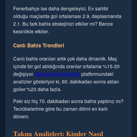
Fenerbahçe ise daha dengeleyici. Ev sahibi
olduğu maçlarda gol ortalaması 2.9, deplasmanda
2.1. Bu fark bahis stratejinizi etkiler mi? Bence
kesinlikle etkiler.
Canlı Bahis Trendleri
Canlı bahis oranları artık çok daha dinamik. Maç
içinde bir gol atıldığında oranlar ortalama %15-20
değişiyor.
Bahistahminleri2026
platformundaki
analizler gösteriyor ki, 60. dakikadan sonra atılan
goller %23 daha fazla.
Peki siz hiç 70. dakikadan sonra bahis yaptınız mı?
Tecrübelerime göre bu zaman dilimi en karlı
dönem.
Takım Analizleri: Kimler Nasıl