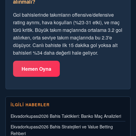
alınmalı?
Gol bahislerinde takımların offensive/defensive
rating ayrımı, hava koşulları (%23-31 etki), ve maç
türü kritik. Büyük takım maçlarında ortalama 3.2 gol
atılırken, orta seviye takım maçlarında bu 2.3'e
düşüyor. Canlı bahiste ilk 15 dakika gol yoksa alt
bahisleri %34 daha değerli hale geliyor.
Hemen Oyna
İLGILI HABERLER
Ekvadorkupası2026 Bahis Taktikleri: Banko Maç Analizleri
Ekvadorkupası2026 Bahis Stratejileri ve Value Betting
Rehberi