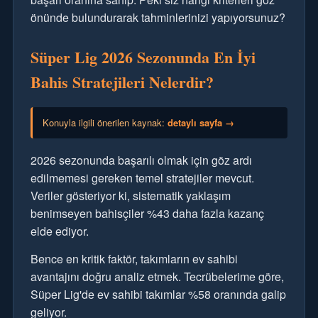
önünde bulundurarak tahminlerinizi yapıyorsunuz?
Süper Lig 2026 Sezonunda En İyi
Bahis Stratejileri Nelerdir?
Konuyla ilgili önerilen kaynak:
detaylı sayfa →
2026 sezonunda başarılı olmak için göz ardı
edilmemesi gereken temel stratejiler mevcut.
Veriler gösteriyor ki, sistematik yaklaşım
benimseyen bahisçiler %43 daha fazla kazanç
elde ediyor.
Bence en kritik faktör, takımların ev sahibi
avantajını doğru analiz etmek. Tecrübelerime göre,
Süper Lig'de ev sahibi takımlar %58 oranında galip
geliyor.