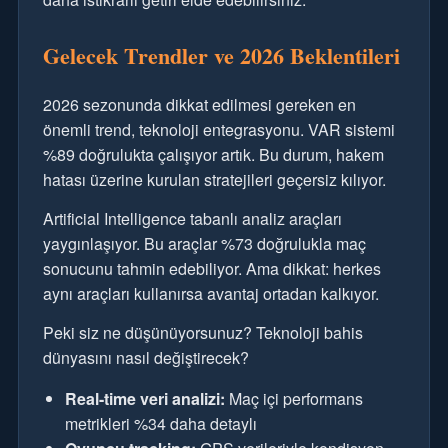
Gelecek Trendler ve 2026 Beklentileri
2026 sezonunda dikkat edilmesi gereken en
önemli trend, teknoloji entegrasyonu. VAR sistemi
%89 doğrulukta çalışıyor artık. Bu durum, hakem
hatası üzerine kurulan stratejileri geçersiz kılıyor.
Artificial Intelligence tabanlı analiz araçları
yaygınlaşıyor. Bu araçlar %73 doğrulukla maç
sonucunu tahmin edebiliyor. Ama dikkat: herkes
aynı araçları kullanırsa avantaj ortadan kalkıyor.
Peki siz ne düşünüyorsunuz? Teknoloji bahis
dünyasını nasıl değiştirecek?
Real-time veri analizi:
Maç içi performans
metrikleri %34 daha detaylı