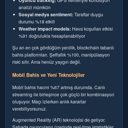
Oyuncu tracking:
GPS verileriyle kondisyon
analizi mümkün
Sosyal medya sentiment:
Taraftar duygu
durumu %18 etkili
Weather impact models:
Hava koşulları etkisi
%91 doğrulukla hesaplanabiliyor
Şu an en çok gördüğüm yenilik, blockchain tabanlı
bahis platformları. Şeffaflık %100, manipülasyon
riski sıfır. Ama henüz yaygın değil.
Mobil Bahis ve Yeni Teknolojiler
Mobil bahis hacmi %67 artmış durumda. Canlı
streaming ile birleşince çok güçlü bir kombinasyon
oluşuyor. Maçı izlerken anlık kararlar
verebiliyorsunuz.
Augmented Reality (AR) teknolojisi de geliyor.
Sahada oyuncuların üzerinde real-time istatistikler