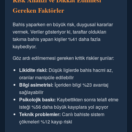
Gereken Faktörler
Bahis yaparken en büyük risk, duygusal kararlar
vermek. Veriler gösteriyor ki, taraftar oldukları
takıma bahis yapan kişiler %41 daha fazla
kaybediyor.
Göz ardı edilmemesi gereken kritik riskler şunlar:
Likidite riski:
Düşük liglerde bahis hacmi az,
oranlar manipüle edilebilir
Bilgi asimetrisi:
İçeriden bilgi %23 avantaj
sağlayabilir
Psikolojik baskı:
Kaybettikten sonra telafi etme
isteği %56 daha büyük kayıplara yol açıyor
Teknik problemler:
Canlı bahiste sistem
çökmeleri %12 kayıp riski