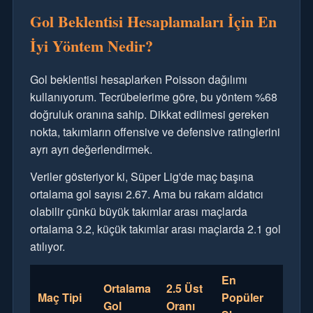
Gol Beklentisi Hesaplamaları İçin En
İyi Yöntem Nedir?
Gol beklentisi hesaplarken Poisson dağılımı
kullanıyorum. Tecrübelerime göre, bu yöntem %68
doğruluk oranına sahip. Dikkat edilmesi gereken
nokta, takımların offensive ve defensive ratinglerini
ayrı ayrı değerlendirmek.
Veriler gösteriyor ki, Süper Lig'de maç başına
ortalama gol sayısı 2.67. Ama bu rakam aldatıcı
olabilir çünkü büyük takımlar arası maçlarda
ortalama 3.2, küçük takımlar arası maçlarda 2.1 gol
atılıyor.
En
Ortalama
2.5 Üst
Maç Tipi
Popüler
Gol
Oranı