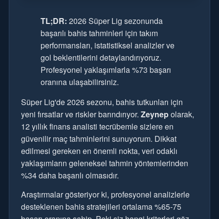
TL;DR:
2026 Süper Lig sezonunda
başarılı bahis tahminleri için takım
performansları, istatistiksel analizler ve
gol beklentilerini detaylandırıyoruz.
Profesyonel yaklaşımlarla %73 başarı
oranına ulaşabilirsiniz.
Süper Lig'de 2026 sezonu, bahis tutkunları için
yeni fırsatlar ve riskler barındırıyor.
Zeynep
olarak,
12 yıllık finans analisti tecrübemle sizlere en
güvenilir maç tahminlerini sunuyorum. Dikkat
edilmesi gereken en önemli nokta, veri odaklı
yaklaşımların geleneksel tahmin yöntemlerinden
%34 daha başarılı olmasıdır.
Araştırmalar gösteriyor ki, profesyonel analizlerle
desteklenen bahis stratejileri ortalama %65-75
başarı oranına sahip. Peki siz hangi kriterleri göz