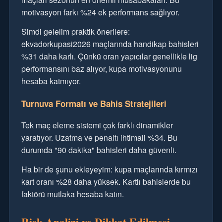
motivasyon farkı %24 ek performans sağlıyor.
Simdi gelelim praktik önerilere:
ekvadorkupasi2026 maçlarında handikap bahisleri
%31 daha karlı. Çünkü oran yapıcılar genellikle lig
performansını baz alıyor, kupa motivasyonunu
hesaba katmıyor.
Turnuva Formatı ve Bahis Stratejileri
Tek maç eleme sistemi çok farklı dinamikler
yaratıyor. Uzatma ve penaltı ihtimali %34. Bu
durumda "90 dakika" bahisleri daha güvenli.
Ha bir de şunu ekleyeyim: kupa maçlarında kırmızı
kart oranı %28 daha yüksek. Kartlı bahislerde bu
faktörü mutlaka hesaba katın.
Risk Analizi ve Dikkat Edilmesi