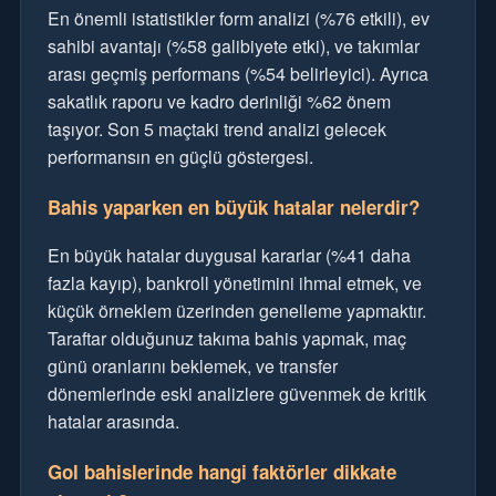
En önemli istatistikler form analizi (%76 etkili), ev
sahibi avantajı (%58 galibiyete etki), ve takımlar
arası geçmiş performans (%54 belirleyici). Ayrıca
sakatlık raporu ve kadro derinliği %62 önem
taşıyor. Son 5 maçtaki trend analizi gelecek
performansın en güçlü göstergesi.
Bahis yaparken en büyük hatalar nelerdir?
En büyük hatalar duygusal kararlar (%41 daha
fazla kayıp), bankroll yönetimini ihmal etmek, ve
küçük örneklem üzerinden genelleme yapmaktır.
Taraftar olduğunuz takıma bahis yapmak, maç
günü oranlarını beklemek, ve transfer
dönemlerinde eski analizlere güvenmek de kritik
hatalar arasında.
Gol bahislerinde hangi faktörler dikkate