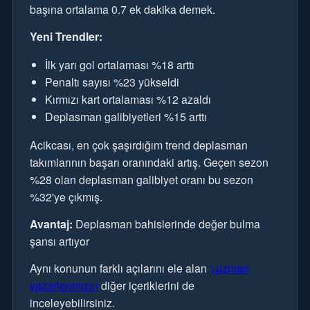
başına ortalama 0.7 ek dakika demek.
Yeni Trendler:
İlk yarı gol ortalaması %18 arttı
Penaltı sayısı %23 yükseldi
Kırmızı kart ortalaması %12 azaldı
Deplasman galibiyetleri %15 arttı
Acikcası, en çok şaşırdığım trend deplasman
takımlarının başarı oranındaki artış. Geçen sezon
%28 olan deplasman galibiyet oranı bu sezon
%32'ye çıkmış.
Avantaj:
Deplasman bahislerinde değer bulma
şansı artıyor
Aynı konunun farklı açılarını ele alan
>uzman
yazarlarımızın
diğer içeriklerini de
inceleyebilirsiniz.