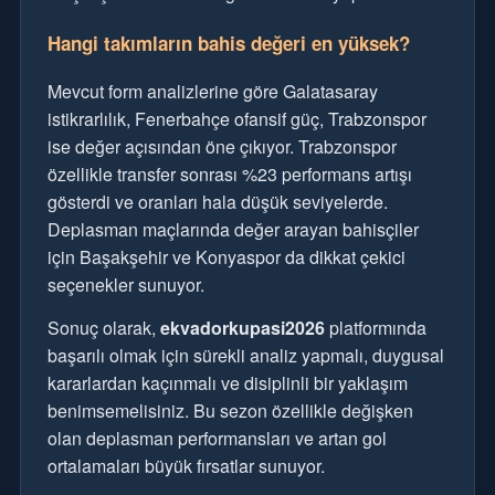
Hangi takımların bahis değeri en yüksek?
Mevcut form analizlerine göre Galatasaray
istikrarlılık, Fenerbahçe ofansif güç, Trabzonspor
ise değer açısından öne çıkıyor. Trabzonspor
özellikle transfer sonrası %23 performans artışı
gösterdi ve oranları hala düşük seviyelerde.
Deplasman maçlarında değer arayan bahisçiler
için Başakşehir ve Konyaspor da dikkat çekici
seçenekler sunuyor.
Sonuç olarak,
ekvadorkupasi2026
platformında
başarılı olmak için sürekli analiz yapmalı, duygusal
kararlardan kaçınmalı ve disiplinli bir yaklaşım
benimsemelisiniz. Bu sezon özellikle değişken
olan deplasman performansları ve artan gol
ortalamaları büyük fırsatlar sunuyor.