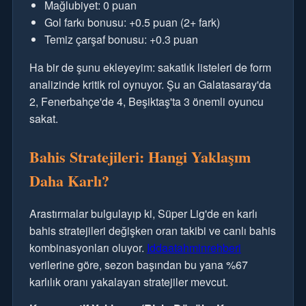
Mağlubiyet: 0 puan
Gol farkı bonusu: +0.5 puan (2+ fark)
Temiz çarşaf bonusu: +0.3 puan
Ha bir de şunu ekleyeyim: sakatlık listeleri de form
analizinde kritik rol oynuyor. Şu an Galatasaray'da
2, Fenerbahçe'de 4, Beşiktaş'ta 3 önemli oyuncu
sakat.
Bahis Stratejileri: Hangi Yaklaşım
Daha Karlı?
Arastırmalar bulgulayıp ki, Süper Lig'de en karlı
bahis stratejileri değişken oran takibi ve canlı bahis
kombinasyonları oluyor.
Iddaatahminrehberi
verilerine göre, sezon başından bu yana %67
karlılık oranı yakalayan stratejiler mevcut.