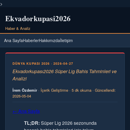
>
Ekvadorkupasi2026
Haber & Analiz
Ana Sayfa
Haberler
Hakkımızda
İletişim
DÜNYA KUPASI 2026 · 2026-04-27
Ekvadorkupası2026 Süper Lig Bahis Tahminleri ve
Analizi
İrem Özdemir
· İçerik Geliştirme · 5 dk okuma · Güncellendi:
2026-05-04
← Ana Sayfa
TL;DR:
Süper Lig 2026 sezonunda