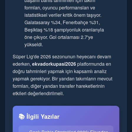
başarılı bahis tahminleri için takım
formları, oyuncu performansları ve
istatistiksel veriler kritik önem taşıyor.
Galatasaray %34, Fenerbahçe %31,
Beşiktaş %18 şampiyonluk oranlarıyla
öne çıkıyor. Gol ortalaması 2.7'ye
yükseldi.
Süper Lig'de 2026 sezonunun heyecanı devam
ederken,
ekvadorkupasi2026
platformunda en
doğru tahminleri yapmak için kapsamlı analiz
yapmak gerekiyor. Bir yandan takımların mevcut
formları, diğer yandan transfer hareketlerinin
etkileri değerlendirilmeli.
📚 İlgili Yazılar