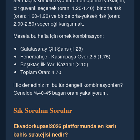
3-4 maçlık kombinasyonlarda en optimal yaklaşım,
bir güvenli seçenek (oran: 1.20-1.40), bir orta risk
(oran: 1.60-1.90) ve bir de orta-yüksek risk (oran:
2.00-2.50) seçeneği karıştırmak.
Mesela bu hafta için örnek kombinasyon:
Galatasaray Çift Şans (1.28)
Fenerbahçe - Kasımpaşa Over 2.5 (1.75)
Beşiktaş İlk Yarı Kazanır (2.10)
Toplam Oran: 4.70
Hic denediniz mi bu tür dengeli kombinasyonları?
Genelde %40-45 başarı oranı yakalıyorum.
Sık Sorulan Sorular
Ekvadorkupasi2026 platformunda en karlı
bahis stratejisi nedir?