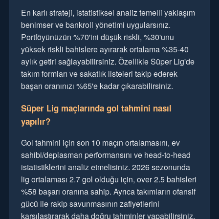
En karlı strateji, istatistiksel analiz temelli yaklaşım
benimser ve bankroll yönetimi uygularsınız.
Portföyünüzün %70'ini düşük riskli, %30'unu
yüksek riskli bahislere ayırarak ortalama %35-40
aylık getiri sağlayabilirsiniz. Özellikle Süper Lig'de
takım formları ve sakatlık listeleri takip ederek
başarı oranınızı %65'e kadar çıkarabilirsiniz.
Süper Lig maçlarında gol tahmini nasıl
yapılır?
Gol tahmini için son 10 maçın ortalamasını, ev
sahibi/deplasman performansını ve head-to-head
istatistiklerini analiz etmelisiniz. 2026 sezonunda
lig ortalaması 2.7 gol olduğu için, over 2.5 bahisleri
%58 başarı oranına sahip. Ayrıca takımların ofansif
gücü ile rakip savunmasının zafiyetlerini
karşılaştırarak daha doğru tahminler yapabilirsiniz.