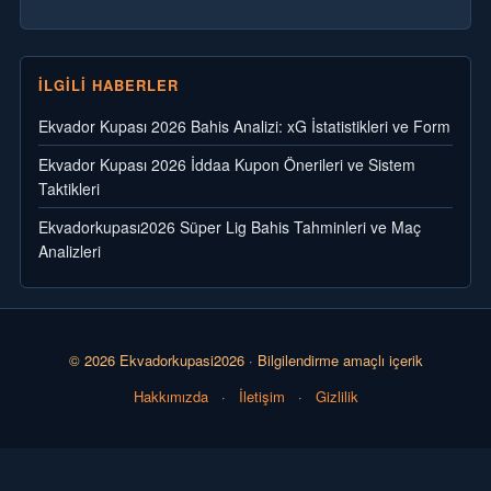
İLGILI HABERLER
Ekvador Kupası 2026 Bahis Analizi: xG İstatistikleri ve Form
Ekvador Kupası 2026 İddaa Kupon Önerileri ve Sistem
Taktikleri
Ekvadorkupası2026 Süper Lig Bahis Tahminleri ve Maç
Analizleri
© 2026 Ekvadorkupasi2026 · Bilgilendirme amaçlı içerik
Hakkımızda
·
İletişim
·
Gizlilik