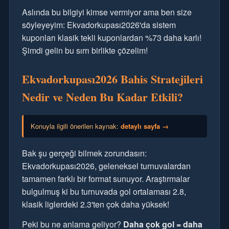
Aslında bu bilgiyi kimse vermiyor ama ben size
söyleyeyim: Ekvadorkupası2026'da sistem
kuponları klasik tekli kuponlardan %73 daha karlı!
Şimdi gelin bu sırrı birlikte çözelim!
Ekvadorkupası2026 Bahis Stratejileri
Nedir ve Neden Bu Kadar Etkili?
Konuyla ilgili önerilen kaynak:
detaylı sayfa →
Bak şu gerçeği bilmek zorundasın:
Ekvadorkupası2026, geleneksel turnuvalardan
tamamen farklı bir format sunuyor. Araştırmalar
bulgulmuş ki bu turnuvada gol ortalaması 2.8,
klasik liglerdeki 2.3'ten çok daha yüksek!
Peki bu ne anlama geliyor?
Daha çok gol = daha