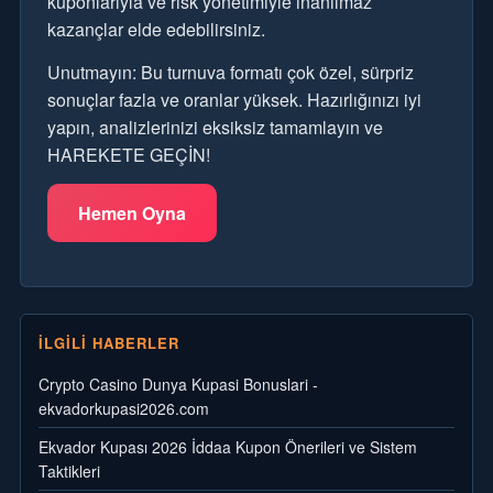
kuponlarıyla ve risk yönetimiyle inanılmaz
kazançlar elde edebilirsiniz.
Unutmayın: Bu turnuva formatı çok özel, sürpriz
sonuçlar fazla ve oranlar yüksek. Hazırlığınızı iyi
yapın, analizlerinizi eksiksiz tamamlayın ve
HAREKETE GEÇİN!
Hemen Oyna
İLGILI HABERLER
Crypto Casino Dunya Kupasi Bonuslari -
ekvadorkupasi2026.com
Ekvador Kupası 2026 İddaa Kupon Önerileri ve Sistem
Taktikleri