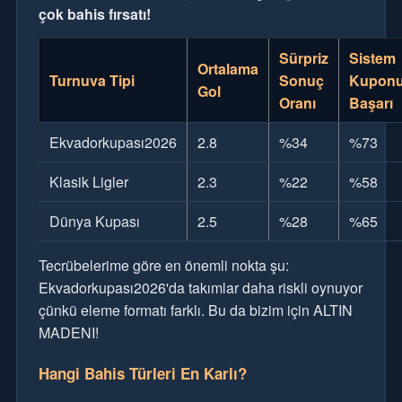
çok bahis fırsatı!
Sürpriz
Sistem
Ortalama
Turnuva Tipi
Sonuç
Kupon
Gol
Oranı
Başarı
Ekvadorkupası2026
2.8
%34
%73
Klasik Ligler
2.3
%22
%58
Dünya Kupası
2.5
%28
%65
Tecrübelerime göre en önemli nokta şu:
Ekvadorkupası2026'da takımlar daha riskli oynuyor
çünkü eleme formatı farklı. Bu da bizim için ALTIN
MADENI!
Hangi Bahis Türleri En Karlı?