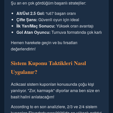
Şu an en çok gördüğüm başarılı stratejiler:
Alt/Üst 2.5 Gol:
%67 başarı oranı
Çifte Şans:
Güvenli oyun için ideal
İlk Yarı/Maç Sonucu:
Yüksek oran avantajı
Gol Atan Oyuncu:
Turnuva formatında çok karlı
Hemen harekete geçin ve bu fırsatları
değerlendirin!
Sistem Kuponu Taktikleri Nasıl
Uygulanır?
Acikcasi sistem kuponları konusunda çoğu kişi
yanılıyor. "Zor, karmaşık" diyorlar ama ben size en
basit halini anlatacağım!
According to en son analizlere, 2/3 ve 2/4 sistem
kuponları Ekvadorkupası2026'da en yüksek getiriyi