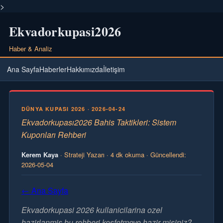
>
Ekvadorkupasi2026
Haber & Analiz
Ana Sayfa
Haberler
Hakkımızda
İletişim
DÜNYA KUPASI 2026 · 2026-04-24
Ekvadorkupası2026 Bahis Taktikleri: Sistem
Kuponları Rehberi
Kerem Kaya
· Strateji Yazarı · 4 dk okuma · Güncellendi:
2026-05-04
← Ana Sayfa
Ekvadorkupasi 2026 kullanicilarina ozel
hazirlanmis bu rehberi kesfetmeye hazir misiniz?