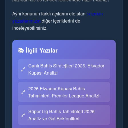
Aynı konunun farklı açılarını ele alan
>uzman
yazarlarımızın
diğer içeriklerini de
inceleyebilirsiniz.
📚 İlgili Yazılar
Canlı Bahis Stratejileri 2026: Ekvador
🔗
Kupası Analizi
2026 Ekvador Kupası Bahis
🔗
Tahminleri: Premier League Analizi
Süper Lig Bahis Tahminleri 2026:
🔗
Analiz ve Gol Beklentileri