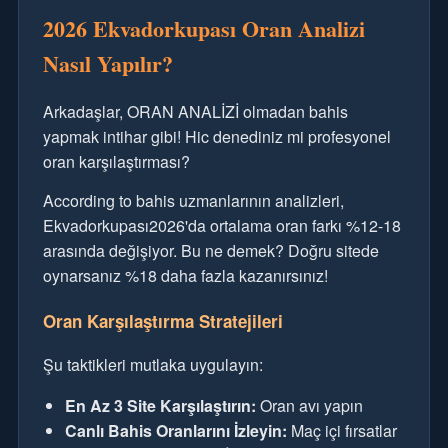
2026 Ekvadorkupası Oran Analizi
Nasıl Yapılır?
Arkadaşlar, ORAN ANALİZİ olmadan bahis
yapmak intihar gibi! Hic denediniz mi profesyonel
oran karşılaştırması?
According to bahis uzmanlarının analizleri,
Ekvadorkupası2026'da ortalama oran farkı %12-18
arasında değişiyor. Bu ne demek? Doğru sitede
oynarsanız %18 daha fazla kazanırsınız!
Oran Karşılaştırma Stratejileri
Şu taktikleri mutlaka uygulayın:
En Az 3 Site Karşılaştırın:
Oran avı yapın
Canlı Bahis Oranlarını İzleyin:
Maç içi fırsatlar