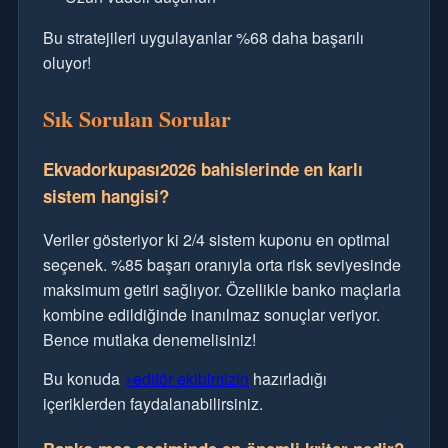
Bu stratejileri uygulayanlar %68 daha başarılı
oluyor!
Sık Sorulan Sorular
Ekvadorkupası2026 bahislerinde en karlı
sistem hangisi?
Veriler gösteriyor ki 2/4 sistem kuponu en optimal
seçenek. %85 başarı oranıyla orta risk seviyesinde
maksimum getiri sağlıyor. Özellikle banko maçlarla
kombine edildiğinde inanılmaz sonuçlar veriyor.
Bence mutlaka denemelisiniz!
Bu konuda
>editör ekibimizin
hazırladığı
içeriklerden faydalanabilirsiniz.