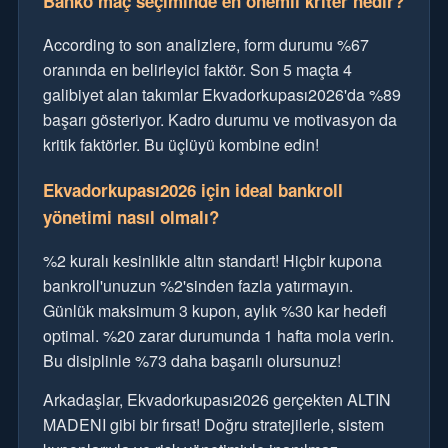
Banko maç seçiminde en önemli kriter nedir?
According to son analizlere, form durumu %67
oranında en belirleyici faktör. Son 5 maçta 4
galibiyet alan takımlar Ekvadorkupası2026'da %89
başarı gösteriyor. Kadro durumu ve motivasyon da
kritik faktörler. Bu üçlüyü kombine edin!
Ekvadorkupası2026 için ideal bankroll
yönetimi nasıl olmalı?
%2 kuralı kesinlikle altın standart! Hiçbir kupona
bankroll'unuzun %2'sinden fazla yatırmayın.
Günlük maksimum 3 kupon, aylık %30 kar hedefi
optimal. %20 zarar durumunda 1 hafta mola verin.
Bu disiplinle %73 daha başarılı olursunuz!
Arkadaşlar, Ekvadorkupası2026 gerçekten ALTIN
MADENI gibi bir fırsat! Doğru stratejilerle, sistem