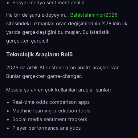
Sosyal medya sentiment analizi
Ha bir de şunu ekleyeyim...
Bahistahminleri2026
sitesindeki uzmanlar, oran değişimlerinin %78'inin ilk
yarıda gerçekleştiğini bulmuşlar. Bu istatistik
gerçekten çarpıcı!
Teknolojik Araçların Rolü
2026'da artık AI destekli oran analiz araçları var.
Bunlar gerçekten game-changer.
Mesela şu an en çok kullanılan araçlar şunlar:
Real-time odds comparison apps
Machine learning prediction tools
Social media sentiment trackers
Player performance analytics