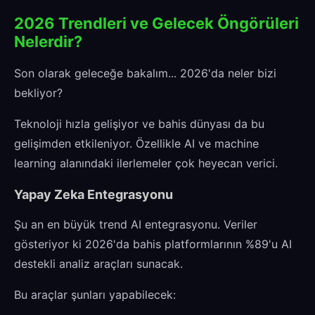
2026 Trendleri ve Gelecek Öngörüleri
Nelerdir?
Son olarak geleceğe bakalım... 2026'da neler bizi
bekliyor?
Teknoloji hızla gelişiyor ve bahis dünyası da bu
gelişimden etkileniyor. Özellikle AI ve machine
learning alanındaki ilerlemeler çok heyecan verici.
Yapay Zeka Entegrasyonu
Şu an en büyük trend AI entegrasyonu. Veriler
gösteriyor ki 2026'da bahis platformlarının %89'u AI
destekli analiz araçları sunacak.
Bu araçlar şunları yapabilecek: