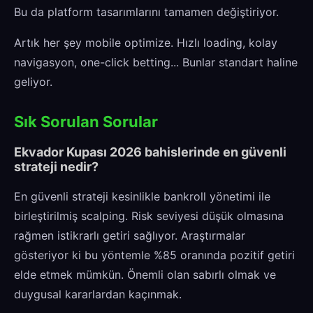
Bu da platform tasarımlarını tamamen değiştiriyor.
Artık her şey mobile optimize. Hızlı loading, kolay
navigasyon, one-click betting... Bunlar standart haline
geliyor.
Sık Sorulan Sorular
Ekvador Kupası 2026 bahislerinde en güvenli
strateji nedir?
En güvenli strateji kesinlikle bankroll yönetimi ile
birleştirilmiş scalping. Risk seviyesi düşük olmasına
rağmen istikrarlı getiri sağlıyor. Araştırmalar
gösteriyor ki bu yöntemle %85 oranında pozitif getiri
elde etmek mümkün. Önemli olan sabırlı olmak ve
duygusal kararlardan kaçınmak.