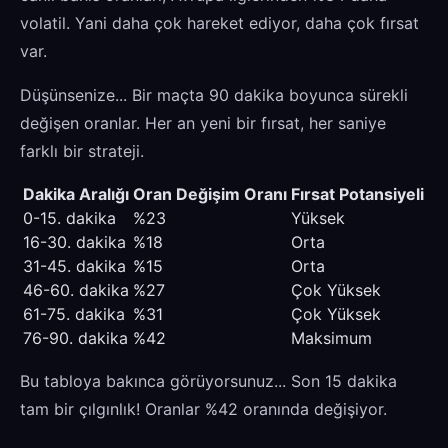
volatil. Yani daha çok hareket ediyor, daha çok fırsat
var.
Düşünsenize... Bir maçta 90 dakika boyunca sürekli
değişen oranlar. Her an yeni bir fırsat, her saniye
farklı bir strateji.
Dakika Aralığı
Oran Değişim Oranı
Fırsat Potansiyeli
0-15. dakika
%23
Yüksek
16-30. dakika
%18
Orta
31-45. dakika
%15
Orta
46-60. dakika
%27
Çok Yüksek
61-75. dakika
%31
Çok Yüksek
76-90. dakika
%42
Maksimum
Bu tabloya bakınca görüyorsunuz... Son 15 dakika
tam bir çılgınlık! Oranlar %42 oranında değişiyor.