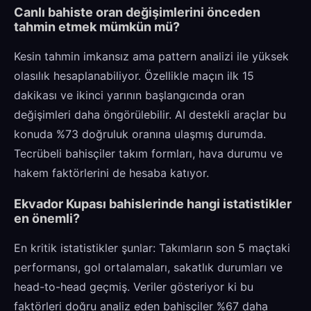
Canlı bahiste oran değişimlerini önceden
tahmin etmek mümkün mü?
Kesin tahmin imkansız ama pattern analizi ile yüksek
olasılık hesaplanabiliyor. Özellikle maçın ilk 15
dakikası ve ikinci yarının başlangıcında oran
değişimleri daha öngörülebilir. AI destekli araçlar bu
konuda %73 doğruluk oranına ulaşmış durumda.
Tecrübeli bahisçiler takım formları, hava durumu ve
hakem faktörlerini de hesaba katıyor.
Ekvador Kupası bahislerinde hangi istatistikler
en önemli?
En kritik istatistikler şunlar: Takımların son 5 maçtaki
performansı, gol ortalamaları, sakatlık durumları ve
head-to-head geçmiş. Veriler gösteriyor ki bu
faktörleri doğru analiz eden bahisçiler %67 daha