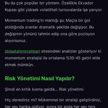
Bu da çok popüler bir yöntem. Özellikle Ekvador
Kupası gibi yüksek volatiliteli turnuvalarda işe yarıyor.
Momentum trading'in mantığı şu: Maçta bir gol
atıldığında oranlar dramatik şekilde değişiyor. Bu
değişimin yönünü tahmin edip ona göre pozisyon
alıyorsunuz.
Iddaatahminrehberi
sitesindeki analizler gösteriyor ki
momentum stratejisi ile ortalama %30-45 getiri elde
etmek mümkün.
Risk Yönetimi Nasıl Yapılır?
Şimdi en kritik kısma geldik... Risk yönetimi.
Hiç denediniz mi? Mükemmel bir strateji geliştirdiniz,
her şey harika gidiyor, sonra bir anda her şey ters