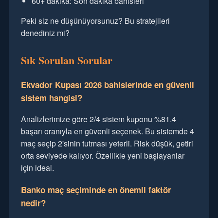
60+ dakika: Son dakika bahisleri
Peki siz ne düşünüyorsunuz? Bu stratejileri
denediniz mi?
Sık Sorulan Sorular
Ekvador Kupası 2026 bahislerinde en güvenli
sistem hangisi?
Analizlerimize göre 2/4 sistem kuponu %81.4
başarı oranıyla en güvenli seçenek. Bu sistemde 4
maç seçip 2'sinin tutması yeterli. Risk düşük, getiri
orta seviyede kalıyor. Özellikle yeni başlayanlar
için ideal.
Banko maç seçiminde en önemli faktör
nedir?