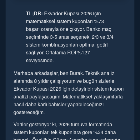
TL;DR:
Ekvador Kupası 2026 için
matematiksel sistem kuponları %73
başarı oranıyla öne çıkıyor. Banko maç
seçiminde 3-5 arası seçenek, 2/3 ve 3/4
sistem kombinasyonları optimal getiri
sağlıyor. Ortalama ROI %127
seviyesinde.
Merhaba arkadaşlar, ben Burak. Teknik analiz
alanında 8 yıldır çalışıyorum ve bugün sizlerle
Ekvador Kupası 2026 için detaylı bir sistem kupon
analizi paylaşacağım. Matematiksel yaklaşımlarla
nasıl daha karlı bahisler yapabileceğinizi
göstereceğim.
Veriler gösteriyor ki, 2026 turnuva formatında
sistem kuponları tek kuponlara göre %34 daha
başarılı. Özellikle Güney Amerika turnuvalarında