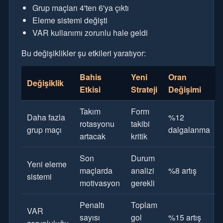
Grup maçları 4'ten 6'ya çıktı
Eleme sistemi değişti
VAR kullanımı zorunlu hale geldi
Bu değişiklikler şu etkileri yaratıyor:
Bahis
Yeni
Oran
Değişiklik
Etkisi
Strateji
Değişimi
Takım
Form
Daha fazla
%12
rotasyonu
takibi
grup maçı
dalgalanma
artacak
kritik
Son
Durum
Yeni eleme
maçlarda
analizi
%8 artış
sistemi
motivasyon
gerekli
Penaltı
Toplam
VAR
sayısı
gol
%15 artış