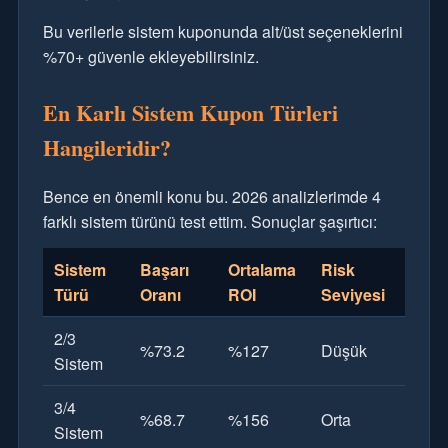
Bu verilerle sistem kuponunda alt/üst seçeneklerini
%70+ güvenle ekleyebilirsiniz.
En Karlı Sistem Kupon Türleri
Hangileridir?
Bence en önemli konu bu. 2026 analizlerimde 4
farklı sistem türünü test ettim. Sonuçlar şaşırtıcı:
Sistem
Başarı
Ortalama
Risk
Türü
Oranı
ROI
Seviyesi
2/3
%73.2
%127
Düşük
Sistem
3/4
%68.7
%156
Orta
Sistem