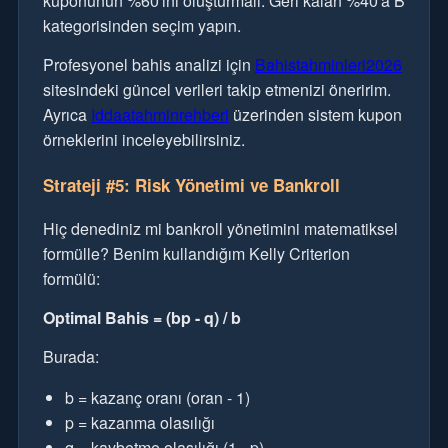
kuponunun %60'ını oluşturmalı. Geri kalan %40'a B
kategorisinden seçim yapın.
Profesyonel bahis analizi için
Bahistahminleri2026
sitesindeki güncel verileri takip etmenizi öneririm.
Ayrıca
Iddaatahminrehberi
üzerinden sistem kupon
örneklerini inceleyebilirsiniz.
Strateji #5: Risk Yönetimi ve Bankroll
Hiç denediniz mi bankroll yönetimini matematiksel
formülle? Benim kullandığım Kelly Criterion
formülü:
Optimal Bahis = (bp - q) / b
Burada:
b = kazanç oranı (oran - 1)
p = kazanma olasılığı
q = kaybetme olasılığı (1 - p)