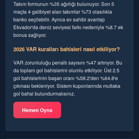
Takım formunun %35 ağırlığı bulunuyor. Son 5
maçta 4 galibiyet alan takımlar %73 olasılıkla
banko seçilebilir. Ayrıca ev sahibi avantajı
Ekvador'da deniz seviyesi farkı nedeniyle %8.7 ek
bonus sağlıyor.
2026 VAR kuralları bahisleri nasıl etkiliyor?
VAR zorunluluğu penaltı sayısını %47 artırıyor. Bu
da toplam gol bahislerini olumlu etkiliyor. Üst 2.5
gol bahislerinin başarı oranı %58.2'den %64.8'e
çıkması bekleniyor. Sistem kuponlarında mutlaka
gol bahsi bulundurmalısınız.
Hemen Oyna