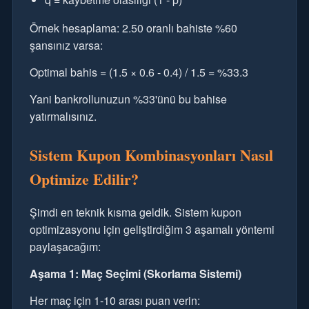
Örnek hesaplama: 2.50 oranlı bahiste %60
şansınız varsa:
Optimal bahis = (1.5 × 0.6 - 0.4) / 1.5 = %33.3
Yani bankrollunuzun %33'ünü bu bahise
yatırmalısınız.
Sistem Kupon Kombinasyonları Nasıl
Optimize Edilir?
Şimdi en teknik kısma geldik. Sistem kupon
optimizasyonu için geliştirdiğim 3 aşamalı yöntemi
paylaşacağım:
Aşama 1: Maç Seçimi (Skorlama Sistemi)
Her maç için 1-10 arası puan verin: