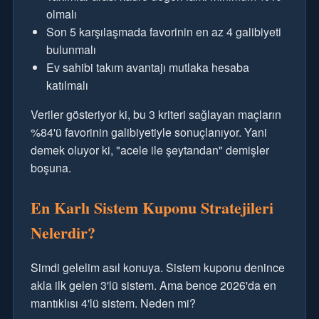
olmalı
Son 5 karşılaşmada favorinin en az 4 galibiyeti
bulunmalı
Ev sahibi takım avantajı mutlaka hesaba
katılmalı
Veriler gösteriyor ki, bu 3 kriteri sağlayan maçların
%84'ü favorinin galibiyetiyle sonuçlanıyor. Yani
demek oluyor ki, "acele ile şeytandan" demişler
boşuna.
En Karlı Sistem Kuponu Stratejileri
Nelerdir?
Simdi gelelim asıl konuya. Sistem kuponu denince
akla ilk gelen 3'lü sistem. Ama bence 2026'da en
mantıklısı 4'lü sistem. Neden mi?