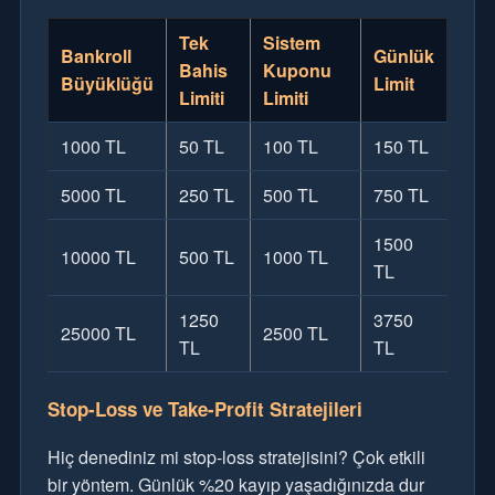
Tek
Sistem
Bankroll
Günlük
Bahis
Kuponu
Büyüklüğü
Limit
Limiti
Limiti
1000 TL
50 TL
100 TL
150 TL
5000 TL
250 TL
500 TL
750 TL
1500
10000 TL
500 TL
1000 TL
TL
1250
3750
25000 TL
2500 TL
TL
TL
Stop-Loss ve Take-Profit Stratejileri
Hiç denediniz mi stop-loss stratejisini? Çok etkili
bir yöntem. Günlük %20 kayıp yaşadığınızda dur