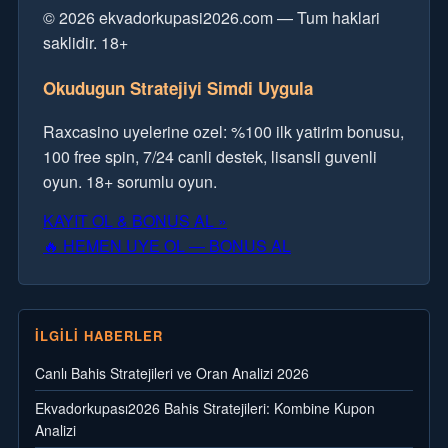
© 2026 ekvadorkupasi2026.com — Tum haklari
saklidir. 18+
Okudugun Stratejiyi Simdi Uygula
Raxcasino uyelerine ozel: %100 ilk yatirim bonusu,
100 free spin, 7/24 canli destek, lisansli guvenli
oyun. 18+ sorumlu oyun.
KAYIT OL & BONUS AL »
🔥 HEMEN UYE OL — BONUS AL
İLGILI HABERLER
Canlı Bahis Stratejileri ve Oran Analizi 2026
Ekvadorkupası2026 Bahis Stratejileri: Kombine Kupon
Analizi