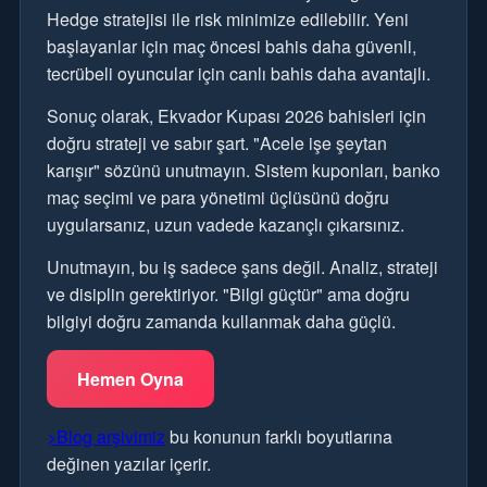
Hedge stratejisi ile risk minimize edilebilir. Yeni
başlayanlar için maç öncesi bahis daha güvenli,
tecrübeli oyuncular için canlı bahis daha avantajlı.
Sonuç olarak, Ekvador Kupası 2026 bahisleri için
doğru strateji ve sabır şart. "Acele işe şeytan
karışır" sözünü unutmayın. Sistem kuponları, banko
maç seçimi ve para yönetimi üçlüsünü doğru
uygularsanız, uzun vadede kazançlı çıkarsınız.
Unutmayın, bu iş sadece şans değil. Analiz, strateji
ve disiplin gerektiriyor. "Bilgi güçtür" ama doğru
bilgiyi doğru zamanda kullanmak daha güçlü.
Hemen Oyna
>Blog arşivimiz
bu konunun farklı boyutlarına
değinen yazılar içerir.