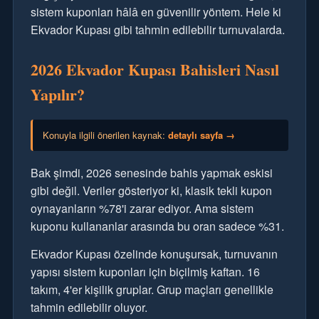
sistem kuponları hâlâ en güvenilir yöntem. Hele ki
Ekvador Kupası gibi tahmin edilebilir turnuvalarda.
2026 Ekvador Kupası Bahisleri Nasıl
Yapılır?
Konuyla ilgili önerilen kaynak:
detaylı sayfa →
Bak şimdi, 2026 senesinde bahis yapmak eskisi
gibi değil. Veriler gösteriyor ki, klasik tekli kupon
oynayanların %78'i zarar ediyor. Ama sistem
kuponu kullananlar arasında bu oran sadece %31.
Ekvador Kupası özelinde konuşursak, turnuvanın
yapısı sistem kuponları için biçilmiş kaftan. 16
takım, 4'er kişilik gruplar. Grup maçları genellikle
tahmin edilebilir oluyor.