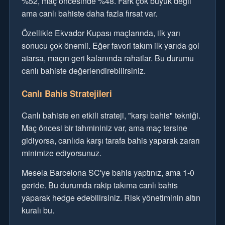
%52, maç öncesinde %48. Fark çok büyük değil
ama canlı bahiste daha fazla fırsat var.
Özellikle Ekvador Kupası maçlarında, ilk yarı
sonucu çok önemli. Eğer favori takım ilk yarıda gol
atarsa, maçın geri kalanında rahatlar. Bu durumu
canlı bahiste değerlendirebilirsiniz.
Canlı Bahis Stratejileri
Canlı bahiste en etkili strateji, "karşı bahis" tekniği.
Maç öncesi bir tahmininiz var, ama maç tersine
gidiyorsa, canlıda karşı tarafa bahis yaparak zararı
minimize ediyorsunuz.
Mesela Barcelona SC'ye bahis yaptınız, ama 1-0
geride. Bu durumda rakip takıma canlı bahis
yaparak hedge edebilirsiniz. Risk yönetiminin altın
kuralı bu.