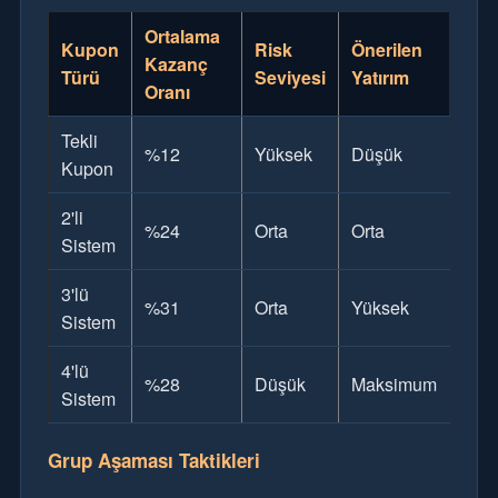
Ortalama
Kupon
Risk
Önerilen
Kazanç
Türü
Seviyesi
Yatırım
Oranı
Tekli
%12
Yüksek
Düşük
Kupon
2'li
%24
Orta
Orta
Sistem
3'lü
%31
Orta
Yüksek
Sistem
4'lü
%28
Düşük
Maksimum
Sistem
Grup Aşaması Taktikleri