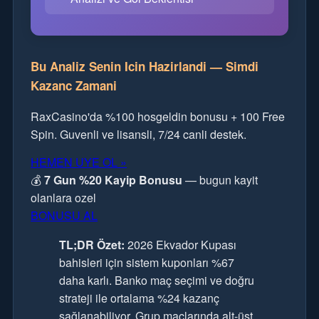
Bu Analiz Senin Icin Hazirlandi — Simdi
Kazanc Zamani
RaxCasino'da %100 hosgeldin bonusu + 100 Free
Spin. Guvenli ve lisansli, 7/24 canli destek.
HEMEN UYE OL »
💰
7 Gun %20 Kayip Bonusu
— bugun kayit
olanlara ozel
BONUSU AL
TL;DR Özet:
2026 Ekvador Kupası
bahisleri için sistem kuponları %67
daha karlı. Banko maç seçimi ve doğru
strateji ile ortalama %24 kazanç
sağlanabiliyor. Grup maçlarında alt-üst