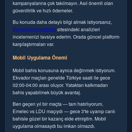
kampanyalarına çok takılmayın. Asıl önemli olan
güvenilirlik ve hızlı ödemeler.
Bu konuda daha detaylı bilgi almak istiyorsanız,
Bahistahminleri2026
sitesindeki analizleri
incelemenizi tavsiye ederim. Orada güncel platform
karşılaştırmaları var.
Mobil Uygulama Önemi
Mobil bahis konusuna ayrıca değinmek istiyorum.
Ekvador maçları genelde Türkiye saati ile gece
02:00-04:00 arası oluyor. Yataktan kalkmadan
bahis yapabilmek büyük avantaj.
Ben geçen yıl bir maçta — tam hatırlıyorum,
Emelec vs LDU maçıydı — gece 3'te uyanıp canlı
bahisle güzel bir kazanç elde etmiştim. Mobil
uygulama olmasaydı bu imkan olmazdı.