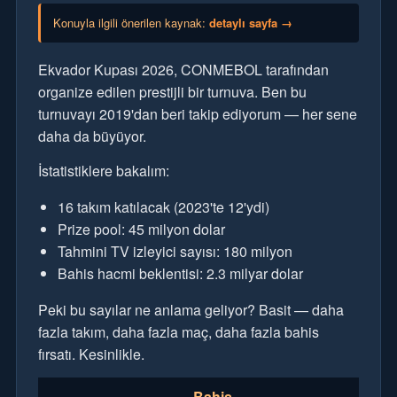
Konuyla ilgili önerilen kaynak:
detaylı sayfa →
Ekvador Kupası 2026, CONMEBOL tarafından
organize edilen prestijli bir turnuva. Ben bu
turnuvayı 2019'dan beri takip ediyorum — her sene
daha da büyüyor.
İstatistiklere bakalım:
16 takım katılacak (2023'te 12'ydi)
Prize pool: 45 milyon dolar
Tahmini TV izleyici sayısı: 180 milyon
Bahis hacmi beklentisi: 2.3 milyar dolar
Peki bu sayılar ne anlama geliyor? Basit — daha
fazla takım, daha fazla maç, daha fazla bahis
fırsatı. Kesinlikle.
Bahis