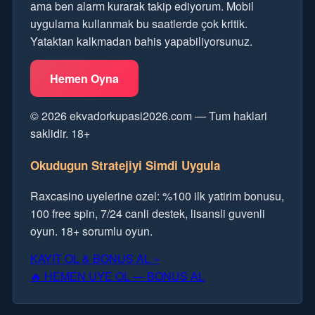
ama ben alarm kurarak takip ediyorum. Mobil
uygulama kullanmak bu saatlerde çok kritik.
Yataktan kalkmadan bahis yapabiliyorsunuz.
Hemen Oyna
© 2026 ekvadorkupasi2026.com — Tum haklari
saklidir. 18+
Okudugun Stratejiyi Simdi Uygula
Raxcasino uyelerine ozel: %100 ilk yatirim bonusu,
100 free spin, 7/24 canli destek, lisansli guvenli
oyun. 18+ sorumlu oyun.
KAYIT OL & BONUS AL »
🔥 HEMEN UYE OL — BONUS AL