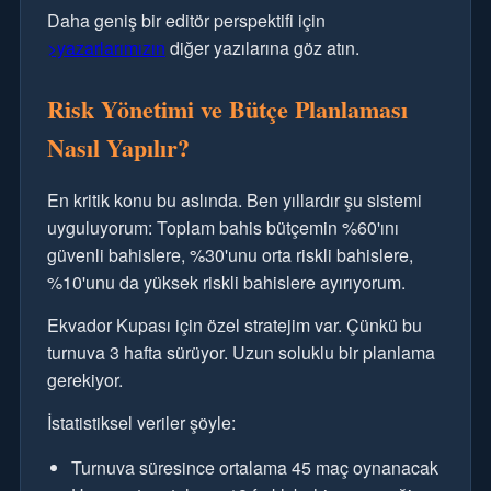
Daha geniş bir editör perspektifi için
>yazarlarımızın
diğer yazılarına göz atın.
Risk Yönetimi ve Bütçe Planlaması
Nasıl Yapılır?
En kritik konu bu aslında. Ben yıllardır şu sistemi
uyguluyorum: Toplam bahis bütçemin %60'ını
güvenli bahislere, %30'unu orta riskli bahislere,
%10'unu da yüksek riskli bahislere ayırıyorum.
Ekvador Kupası için özel stratejim var. Çünkü bu
turnuva 3 hafta sürüyor. Uzun soluklu bir planlama
gerekiyor.
İstatistiksel veriler şöyle:
Turnuva süresince ortalama 45 maç oynanacak