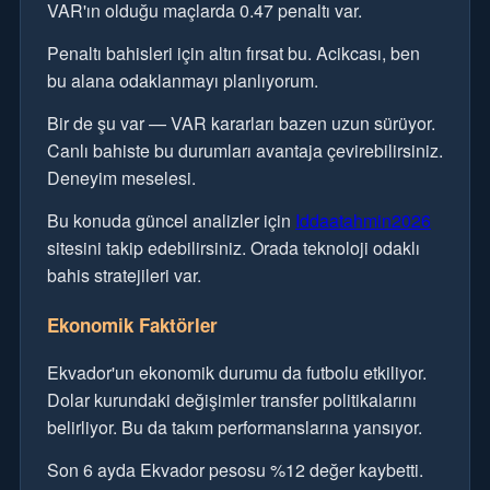
VAR'ın olduğu maçlarda 0.47 penaltı var.
Penaltı bahisleri için altın fırsat bu. Acikcası, ben
bu alana odaklanmayı planlıyorum.
Bir de şu var — VAR kararları bazen uzun sürüyor.
Canlı bahiste bu durumları avantaja çevirebilirsiniz.
Deneyim meselesi.
Bu konuda güncel analizler için
Iddaatahmin2026
sitesini takip edebilirsiniz. Orada teknoloji odaklı
bahis stratejileri var.
Ekonomik Faktörler
Ekvador'un ekonomik durumu da futbolu etkiliyor.
Dolar kurundaki değişimler transfer politikalarını
belirliyor. Bu da takım performanslarına yansıyor.
Son 6 ayda Ekvador pesosu %12 değer kaybetti.