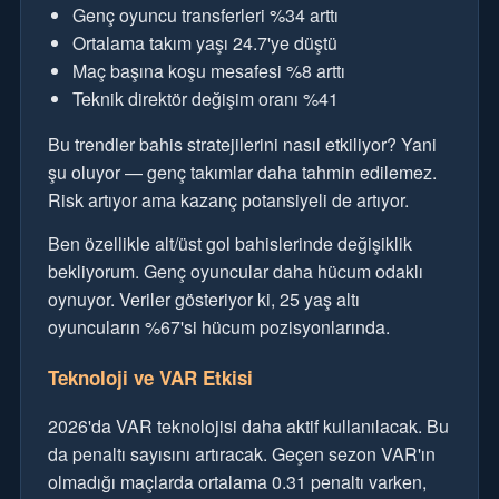
Genç oyuncu transferleri %34 arttı
Ortalama takım yaşı 24.7'ye düştü
Maç başına koşu mesafesi %8 arttı
Teknik direktör değişim oranı %41
Bu trendler bahis stratejilerini nasıl etkiliyor? Yani
şu oluyor — genç takımlar daha tahmin edilemez.
Risk artıyor ama kazanç potansiyeli de artıyor.
Ben özellikle alt/üst gol bahislerinde değişiklik
bekliyorum. Genç oyuncular daha hücum odaklı
oynuyor. Veriler gösteriyor ki, 25 yaş altı
oyuncuların %67'si hücum pozisyonlarında.
Teknoloji ve VAR Etkisi
2026'da VAR teknolojisi daha aktif kullanılacak. Bu
da penaltı sayısını artıracak. Geçen sezon VAR'ın
olmadığı maçlarda ortalama 0.31 penaltı varken,