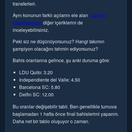
transferleri.
Aynı konunun farklı açılarını ele alan
>uzman
yazarlarımızın
diğer içeriklerini de
inceleyebilirsiniz.
Peki siz ne düşünüyorsunuz? Hangi takımın
şampiyon olacağını tahmin ediyorsunuz?
Bahis oranlarına gelince, şu anki duruma göre:
LDU Quito: 3.20
Independiente del Valle: 4.50
Barcelona SC: 5.80
Delfin SC: 12.00
Bu oranlar değişebilir tabii. Ben genellikle turnuva
başlamadan 1 hafta önce final bahislerimi yaparım.
Daha net bir tablo oluşuyor o zaman.