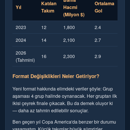
Katılan
Ortalama
Yıl
Hacmi
Takım
Gol
(Milyon $)
2023
12
1,800
2.4
2024
14
2,100
2.7
2026
16
2,300
2.9
(Tahmini)
Format Değişiklikleri Neler Getiriyor?
Yeni format hakkında elimdeki veriler şöyle: Grup
aşaması 4 grup halinde oynanacak. Her gruptan ilk
ikisi çeyrek finale çıkacak. Bu da demek oluyor ki
— daha az tahmin edilebilir sonuçlar.
Ben geçen yıl Copa America'da benzer bir durumu
yaşamıştım. Küçük takımlar büyük sürprizler