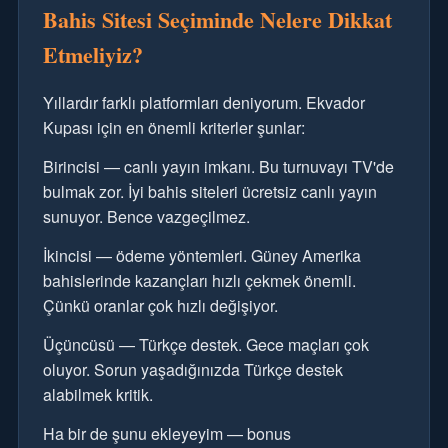
Bahis Sitesi Seçiminde Nelere Dikkat
Etmeliyiz?
Yıllardır farklı platformları deniyorum. Ekvador
Kupası için en önemli kriterler şunlar:
Birincisi — canlı yayın imkanı. Bu turnuvayı TV'de
bulmak zor. İyi bahis siteleri ücretsiz canlı yayın
sunuyor. Bence vazgeçilmez.
İkincisi — ödeme yöntemleri. Güney Amerika
bahislerinde kazançları hızlı çekmek önemli.
Çünkü oranlar çok hızlı değişiyor.
Üçüncüsü — Türkçe destek. Gece maçları çok
oluyor. Sorun yaşadığınızda Türkçe destek
alabilmek kritik.
Ha bir de şunu ekleyeyim — bonus