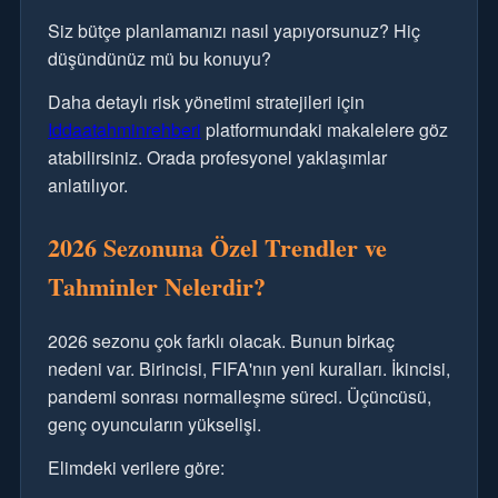
Siz bütçe planlamanızı nasıl yapıyorsunuz? Hiç
düşündünüz mü bu konuyu?
Daha detaylı risk yönetimi stratejileri için
Iddaatahminrehberi
platformundaki makalelere göz
atabilirsiniz. Orada profesyonel yaklaşımlar
anlatılıyor.
2026 Sezonuna Özel Trendler ve
Tahminler Nelerdir?
2026 sezonu çok farklı olacak. Bunun birkaç
nedeni var. Birincisi, FIFA'nın yeni kuralları. İkincisi,
pandemi sonrası normalleşme süreci. Üçüncüsü,
genç oyuncuların yükselişi.
Elimdeki verilere göre: