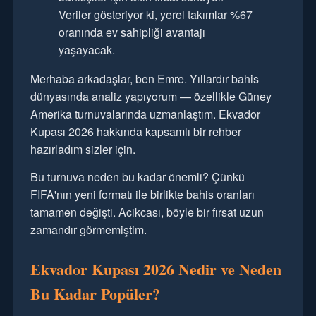
Veriler gösteriyor ki, yerel takımlar %67
oranında ev sahipliği avantajı
yaşayacak.
Merhaba arkadaşlar, ben Emre. Yıllardır bahis
dünyasında analiz yapıyorum — özellikle Güney
Amerika turnuvalarında uzmanlaştım. Ekvador
Kupası 2026 hakkında kapsamlı bir rehber
hazırladım sizler için.
Bu turnuva neden bu kadar önemli? Çünkü
FIFA'nın yeni formatı ile birlikte bahis oranları
tamamen değişti. Acikcası, böyle bir fırsat uzun
zamandır görmemiştim.
Ekvador Kupası 2026 Nedir ve Neden
Bu Kadar Popüler?