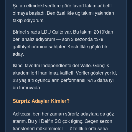
Şu an elimdeki verilere göre favori takımlar belli
olmaya başladı. Ben özellikle üç takımı yakından
takip ediyorum.
Birinci sırada LDU Quito var. Bu takımı 2019'dan
beri analiz ediyorum — son 3 sezonda %78
galibiyet oranına sahipler. Kesinlikle güçlü bir
aday.
İkinci favorim Independiente del Valle. Gençlik
akademileri inanılmaz kaliteli. Veriler gösteriyor ki,
23 yaş altı oyuncuların performansı %15 daha iyi
bu turnuvada.
Sürpriz Adaylar Kimler?
Acikcası, ben her zaman sürpriz adaylara da göz
atarım. Bu yıl Delfin SC çok ilginç. Geçen sezon
transferleri mükemmeldi — özellikle orta saha