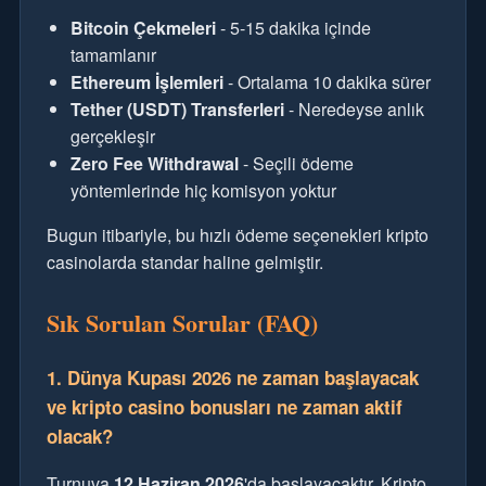
Bitcoin Çekmeleri
- 5-15 dakika içinde
tamamlanır
Ethereum İşlemleri
- Ortalama 10 dakika sürer
Tether (USDT) Transferleri
- Neredeyse anlık
gerçekleşir
Zero Fee Withdrawal
- Seçili ödeme
yöntemlerinde hiç komisyon yoktur
Bugun itibariyle, bu hızlı ödeme seçenekleri kripto
casinolarda standar haline gelmiştir.
Sık Sorulan Sorular (FAQ)
1. Dünya Kupası 2026 ne zaman başlayacak
ve kripto casino bonusları ne zaman aktif
olacak?
Turnuva
12 Haziran 2026
'da başlayacaktır. Kripto