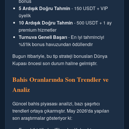
bonus
5 Ardışık Doğru Tahmin
- 150 USDT + VIP
üyelik
10 Ardışık Doğru Tahmin
- 500 USDT + 1 ay
premium hizmetler
Turnuva Geneli Başarı
- En iyi tahminciyi
%5'lik bonus havuzundan ödüllendir
Bugun itibariyle, bu tip strateji bonusları Dünya
Kupası öncesi son durum haline gelmiştir.
Bahis Oranlarında Son Trendler ve
Analiz
Güncel bahis piyasası analizi, bazı şaşırtıcı
trendleri ortaya çıkarmıştır. May 2026'da yapılan
son araştırmalar gösteriyor ki: