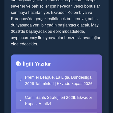
severler ve bahisciler için heyecan verici bonuslar
sunmaya hazırlanıyor. Ekvador, Kolombiya ve
Paraguay'da gerçekleştirilecek bu turnuva, bahis
dünyasında yeni bir çağın başlangıcı olacak. May
2026'de başlayacak bu epik mücadelede,
cryptocurrency ile oynayanlar benzersiz avantajlar
elde edecekler.
📚 İlgili Yazılar
Premier League, La Liga, Bundesliga
🔗
2026 Tahminleri | Ekvadorkupasi2026
Canlı Bahis Stratejileri 2026: Ekvador
🔗
Kupası Analizi