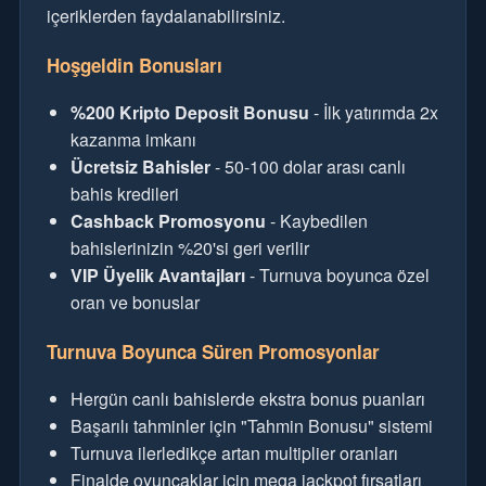
içeriklerden faydalanabilirsiniz.
Hoşgeldin Bonusları
%200 Kripto Deposit Bonusu
- İlk yatırımda 2x
kazanma imkanı
Ücretsiz Bahisler
- 50-100 dolar arası canlı
bahis kredileri
Cashback Promosyonu
- Kaybedilen
bahislerinizin %20'si geri verilir
VIP Üyelik Avantajları
- Turnuva boyunca özel
oran ve bonuslar
Turnuva Boyunca Süren Promosyonlar
Hergün canlı bahislerde ekstra bonus puanları
Başarılı tahminler için "Tahmin Bonusu" sistemi
Turnuva ilerledikçe artan multiplier oranları
Finalde oyuncaklar için mega jackpot fırsatları