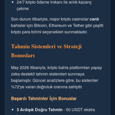
24/7 kripto ödeme imkanı ile anlık kazanç
çekme
Son durum itibariyle, major kripto casinolar
canlı
bahisler için Bitcoin, Ethereum ve Tether gibi çeşitli
kripto para birimi seçenekleri sunmaktadır.
Tahmin Sistemleri ve Strateji
Bonusları
May 2026 itibarıyla, kripto bahis platformları yapay
zeka destekli tahmin sistemleri sunmaya
başlamıştır. Güncel analizlere göre, bu sistemler
%72'ye varan doğruluk oranına sahiptir.
Başarılı Tahminler İçin Bonuslar
3 Ardışık Doğru Tahmin
- 50 USDT ekstra